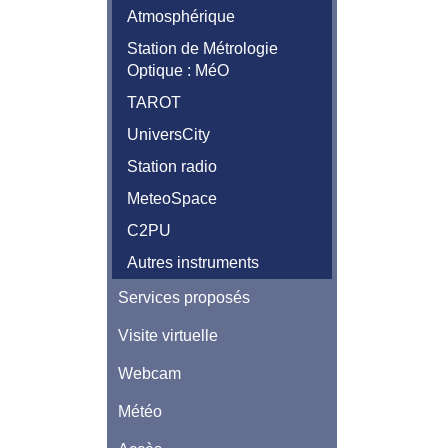
Atmosphérique
Station de Métrologie
Optique : MéO
TAROT
UniversCity
Station radio
MeteoSpace
C2PU
Autres instruments
Services proposés
Visite virtuelle
Webcam
Météo