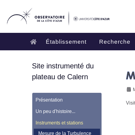
Établissement
Recherche
Site instrumenté du
M
plateau de Calern
M
Présentation
Visi
Un peu d'histoire...
Instruments et stations
Mesure de la Turbulence