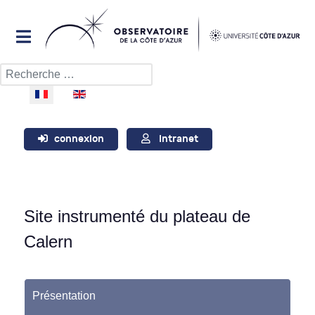
Rechercher
Sélectionnez votre langue
connexion
Intranet
Site instrumenté du plateau de
Calern
Présentation