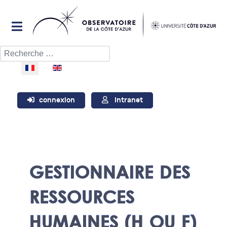
Rechercher
Sélectionnez votre langue
connexion
Intranet
GESTIONNAIRE DES
RESSOURCES
HUMAINES (H OU F)