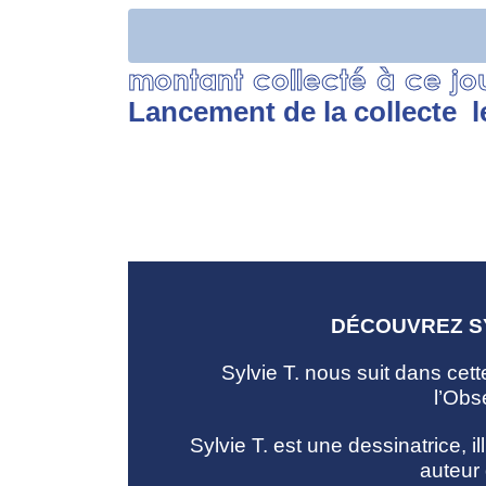
0%
montant collecté à ce jo
Lancement de la collecte
l
DÉCOUVREZ SY
Sylvie T. nous suit dans cett
l’Obs
Sylvie T. est une dessinatrice, i
auteur 