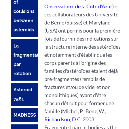
of
Observatoire de la Côte d'Azur
) et
collisions
ses collaborateurs des Université
between
de Berne (Suisse) et Maryland
asteroids
(USA) ont permis pour la première
fois de fournir des indications sur
La
la structure interne des astéroïdes
et notamment d'établir que les
fragmentation
corps parents à l'origine des
par
familles d'astéroïdes étaient déjà
rotation
pré-fragmentés (remplis de
fractures et/ou de vide, et non
Asteroid
monolithiques) avant d'être
7561
chacun détruit pour former une
famille (Michel, P
.
, Benz, W.,
MADNESS
Richardson, D.C.
2003.
Fragmented parent bodies as the