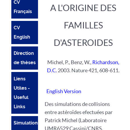
CV
A L'ORIGINE DES
Français
FAMILLES
CV
English
D'ASTEROIDES
Direction
Michel, P., Benz, W.,
Richardson,
de thèses
D.C.
2003. Nature 421, 608-611.
Liens
Utiles -
English Version
Useful
Des simulations de collisions
Links
entre astéroïdes efectuées par
Patrick Michel (Laboratoire
Simulations
UMR6529 Cassini/CNRS,