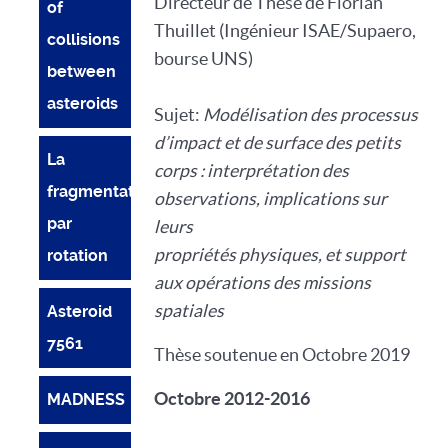
Directeur de Thèse de Florian
of
Thuillet (Ingénieur ISAE/Supaero,
collisions
bourse UNS)
between
asteroids
Sujet:
Modélisation des processus
d’impact et de surface des petits
La
corps : interprétation des
fragmentation
observations, implications sur
par
leurs
propriétés physiques, et support
rotation
aux opérations des missions
spatiales
Asteroid
7561
Thèse soutenue en Octobre 2019
Octobre 2012-2016
MADNESS