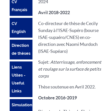
2024
CV
Français
Avril 2018-2022
Co-directeur de thèse de Cecily
CV
Sunday à l'ISAE-Supéro (bourse
English
ISAE-supaéro/CNES) en co-
direction avec Naomi Murdoch
Direction
(ISAE-Supéaro)
de thèses
Sujet:
Atterrissage, enfoncement
Liens
et roulage sur la surface de petits
Utiles -
corps
Useful
Thèse soutenue en Avril 2022.
Links
Octobre 2016-2019
Simulations