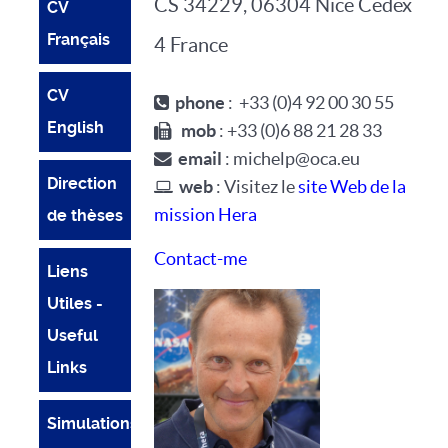
CS 34229, 06304 Nice Cedex
CV
Français
4 France
CV
phone
: +33 (0)4 92 00 30 55
English
mob
: +33 (0)6 88 21 28 33
email
: michelp@oca.eu
Direction
web
: Visitez le
site Web de la
mission Hera
de thèses
Contact-me
Liens
Utiles -
Useful
Links
Simulations