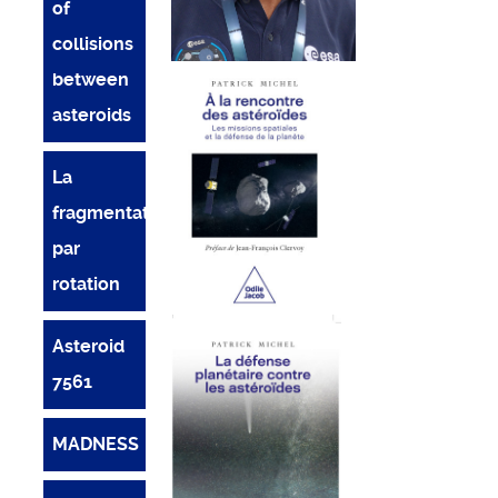
of
collisions
between
asteroids
La
fragmentation
par
rotation
Asteroid
7561
MADNESS