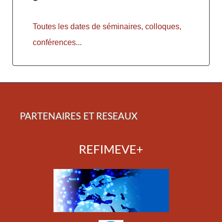
Toutes les dates de séminaires, colloques,
conférences...
PARTENAIRES ET RESEAUX
REFIMEVE+