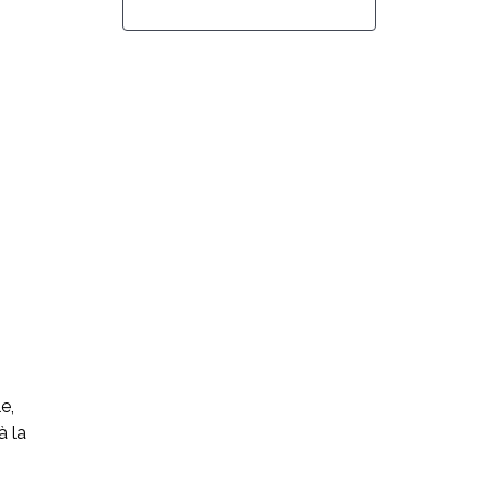
e,
à la