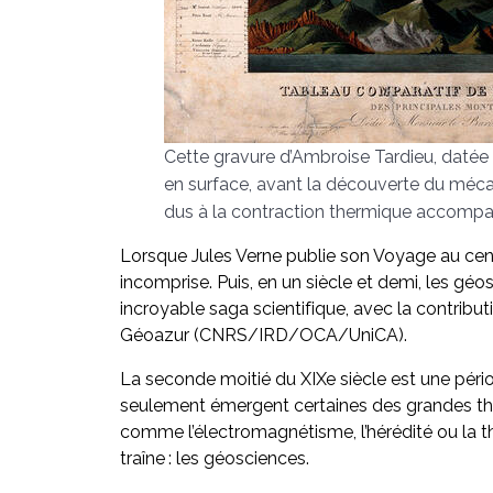
Cette gravure d’Ambroise Tardieu, datée d
en surface, avant la découverte du méca
dus à la contraction thermique accompa
Lorsque Jules Verne publie son Voyage au cent
incomprise. Puis, en un siècle et demi, les géo
incroyable saga scientifique, avec la contribut
Géoazur (CNRS/IRD/OCA/UniCA).
La seconde moitié du XIXe siècle est une péri
seulement émergent certaines des grandes théo
comme l’électromagnétisme, l’hérédité ou la t
traîne : les géosciences.