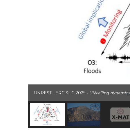
UNREST - ERC St-G 2025
- UNveiling dynamics