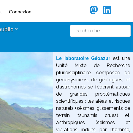
t
Connexion
Rechercher
public
est une
Le laboratoire Géoazur
Unité Mixte de Recherche
pluridisciplinaire, composée de
géophysiciens, de géologues, et
d’astronomes se fédérant autour
de grandes problématiques
scientifiques :
les aléas et risques
naturels (séismes, glissements de
terrain, tsunamis, crues) et
anthropiques (séismes et
vibrations induits par l’homme,