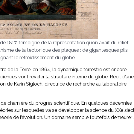
e 1817, témoigne de la représentation qu’on avait du relief
nisme de la tectonique des plaques : de gigantesques plis
gnant le refroidissement du globe
re de la Terre, en 1864, la dynamique terrestre est encore
sciences vont révéler la structure interne du globe. Récit d’une
ion de Karin Sigloch, directrice de recherche au laboratoire
ode charnière du progrès scientifique. En quelques décennies
ries sur lesquelles va se développer la science du XXe siècl
héorie de l’évolution. Un domaine semble toutefois demeurer 