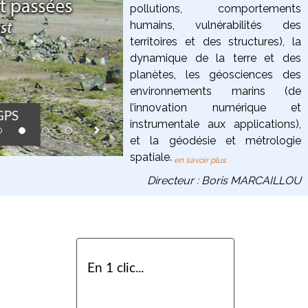
pollutions, comportements
humains, vulnérabilités des
territoires et des structures),
la
dynamique de la terre
et des
planètes
, les
géosciences des
environnements marins
(de
Flotteurs MERMA
l’innovation numérique et
 GPS
où le premier p
instrumentale aux applications),
in the Géoazur p
et la
géodésie et métrologie
born in 2012.
spatiale
.
en savoir plus
Directeur : Boris MARCAILLOU
En 1 clic...