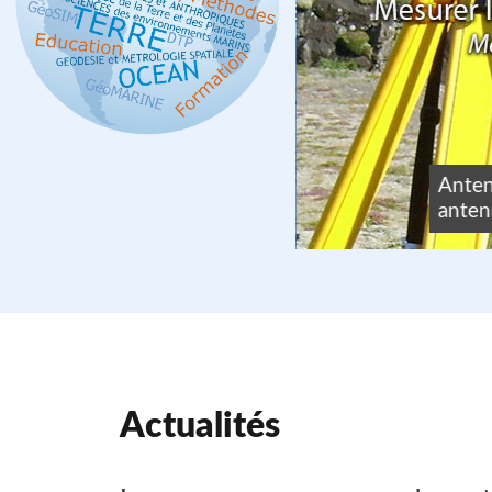
tom
Anten
lecting Ocean
antenn
1.
Actualités